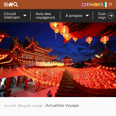
EN
ES
IT
Circuit
Avis des
Guide de
À propos
Vietnam
voyageurs
voyage
Actualités Voyage
Accueil
Blog de voyage