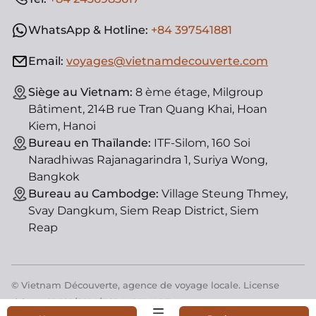
WhatsApp & Hotline:
+84 397541881
Email:
voyages@vietnamdecouverte.com
Siège au Vietnam:
8 ème étage, Milgroup
Bâtiment, 214B rue Tran Quang Khai, Hoan
Kiem, Hanoi
Bureau en Thaïlande:
ITF-Silom, 160 Soi
Naradhiwas Rajanagarindra 1, Suriya Wong,
Bangkok
Bureau au Cambodge:
Village Steung Thmey,
Svay Dangkum, Siem Reap District, Siem
Reap
© Vietnam Découverte, agence de voyage locale. License
d'état : 01-182/2014/TCDL-GPLHQT