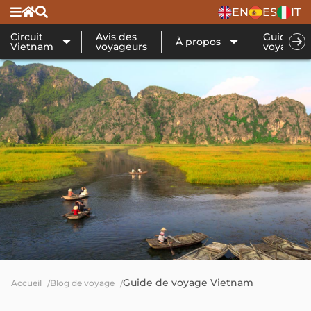
EN
ES
IT
Circuit
Avis des
Guide de
À propos
Vietnam
voyageurs
voyage
Guide de voyage Vietnam
Accueil
Blog de voyage