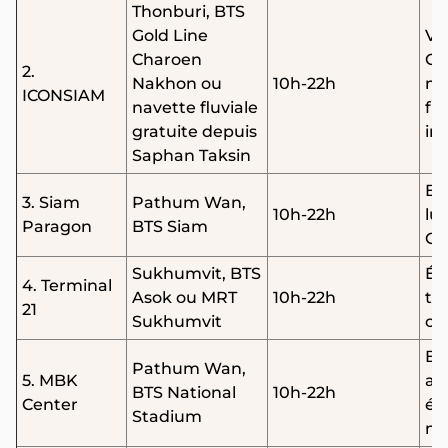
Thonburi, BTS
Gold Line
Vu
Charoen
Ch
2.
Nakhon ou
10h-22h
ma
ICONSIAM
navette fluviale
fl
gratuite depuis
in
Saphan Taksin
Bo
3. Siam
Pathum Wan,
10h-22h
lu
Paragon
BTS Siam
Oc
Sukhumvit, BTS
Ét
4. Terminal
Asok ou MRT
10h-22h
th
21
Sukhumvit
co
Bo
Pathum Wan,
5. MBK
aff
BTS National
10h-22h
Center
él
Stadium
ma