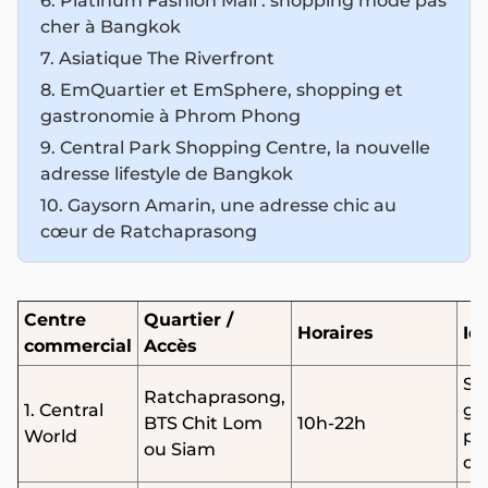
6. Platinum Fashion Mall : shopping mode pas
cher à Bangkok
7. Asiatique The Riverfront
8. EmQuartier et EmSphere, shopping et
gastronomie à Phrom Phong
9. Central Park Shopping Centre, la nouvelle
adresse lifestyle de Bangkok
10. Gaysorn Amarin, une adresse chic au
cœur de Ratchaprasong
Centre
Quartier /
Horaires
Id
commercial
Accès
Sh
Ratchaprasong,
1. Central
gé
BTS Chit Lom
10h-22h
World
pa
ou Siam
ci