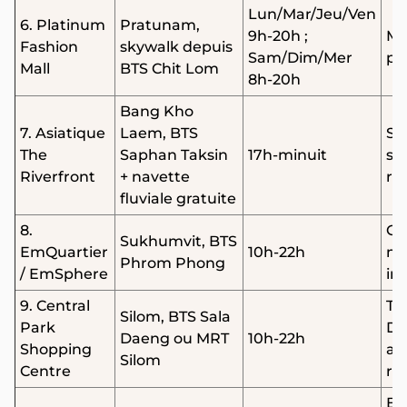
Lun/Mar/Jeu/Ven
6. Platinum
Pratunam,
9h-20h ;
Mo
Fashion
skywalk depuis
Sam/Dim/Mer
pet
Mall
BTS Chit Lom
8h-20h
Bang Kho
7. Asiatique
Laem, BTS
Sh
The
Saphan Taksin
17h-minuit
so
Riverfront
+ navette
ro
fluviale gratuite
8.
Ga
Sukhumvit, BTS
EmQuartier
10h-22h
ma
Phrom Phong
/ EmSphere
in
9. Central
Toi
Silom, BTS Sala
Park
Du
Daeng ou MRT
10h-22h
Shopping
ad
Silom
Centre
ré
Bo