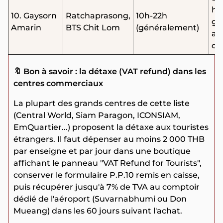
ha
10. Gaysorn
Ratchaprasong,
10h-22h
ga
Amarin
BTS Chit Lom
(généralement)
am
ca
🔖 Bon à savoir : la détaxe (VAT refund) dans les
centres commerciaux
La plupart des grands centres de cette liste
(Central World, Siam Paragon, ICONSIAM,
EmQuartier...) proposent la détaxe aux touristes
étrangers. Il faut dépenser au moins 2 000 THB
par enseigne et par jour dans une boutique
affichant le panneau "VAT Refund for Tourists",
conserver le formulaire P.P.10 remis en caisse,
puis récupérer jusqu'à 7% de TVA au comptoir
dédié de l'aéroport (Suvarnabhumi ou Don
Mueang) dans les 60 jours suivant l'achat.