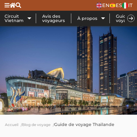
EN
ES
IT
Circuit
Avis des
Guide de
À propos
Vietnam
voyageurs
voyage
Guide de voyage Thaïlande
Accueil
Blog de voyage