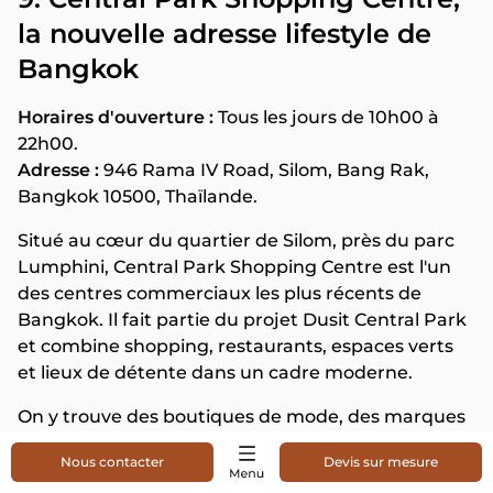
la nouvelle adresse lifestyle de
Bangkok
Horaires d'ouverture :
Tous les jours de 10h00 à
22h00.
Adresse :
946 Rama IV Road, Silom, Bang Rak,
Bangkok 10500, Thaïlande.
Situé au cœur du quartier de Silom, près du parc
Lumphini, Central Park Shopping Centre est l'un
des centres commerciaux les plus récents de
Bangkok. Il fait partie du projet Dusit Central Park
et combine shopping, restaurants, espaces verts
et lieux de détente dans un cadre moderne.
On y trouve des boutiques de mode, des marques
lifestyle, des restaurants, des cafés et des espaces
Nous contacter
Devis sur mesure
de restauration variés. Son principal atout est son