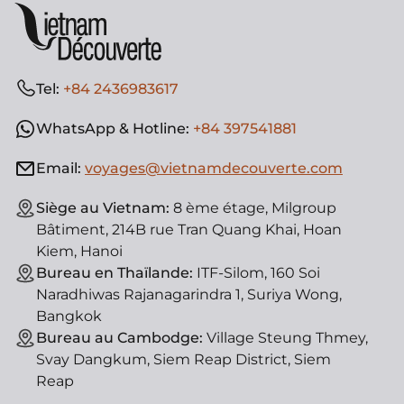
Tel:
+84 2436983617
WhatsApp & Hotline:
+84 397541881
Email:
voyages@vietnamdecouverte.com
Siège au Vietnam:
8 ème étage, Milgroup
Bâtiment, 214B rue Tran Quang Khai, Hoan
Kiem, Hanoi
Bureau en Thaïlande:
ITF-Silom, 160 Soi
Naradhiwas Rajanagarindra 1, Suriya Wong,
Bangkok
Bureau au Cambodge:
Village Steung Thmey,
Svay Dangkum, Siem Reap District, Siem
Reap