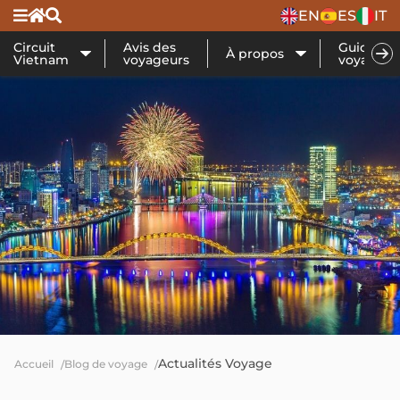
EN
ES
IT
Circuit
Avis des
Guide de
À propos
Vietnam
voyageurs
voyage
Actualités Voyage
Accueil
Blog de voyage