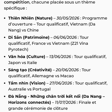
compétition
, chacune placée sous un thème
spécifique :
Thiên Nhiên (Nature)
–
30/05/2026
: Programme
d’ouverture – Tour qualificatif, Vietnam (Da
Nang) vs Chine
Di Sản (Patrimoine)
–
06/06/2026
: Tour
qualificatif, France vs Vietnam (Z21 Vina
Pyrotech)
Văn hóa (Culture)
–
13/06/2026
: Tour qualificatif,
Japon vs Italie
Sáng tạo (Créativité)
–
20/06/2026
: Tour
qualificatif, Allemagne vs Macao
Tầm nhìn (Vision)
–
27/06/2026
: Tour qualificatif,
Australie vs Portugal
Đà Nẵng - Những chân trời kết nối (Da Nang –
Horizons connectés)
–
11/07/2026
: Finale et
grande cérémonie de clôture