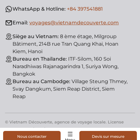
WhatsApp & Hotline:
+84 397541881
Email:
voyages@vietnamdecouverte.com
Siège au Vietnam:
8 ème étage, Milgroup
Bâtiment, 214B rue Tran Quang Khai, Hoan
Kiem, Hanoi
Bureau en Thaïlande:
ITF-Silom, 160 Soi
Naradhiwas Rajanagarindra 1, Suriya Wong,
Bangkok
Bureau au Cambodge:
Village Steung Thmey,
Svay Dangkum, Siem Reap District, Siem
Reap
© Vietnam Découverte, agence de voyage locale. License
d'état : 01-182/2014/TCDL-GPLHQT
Nous contacter
Devis sur mesure