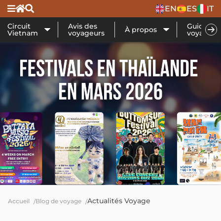
EN
ES
IT
Circuit
Avis des
Guide de
À propos
Vietnam
voyageurs
voyage
Actualités Voyage
Accueil
Blog de voyage