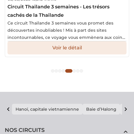
Circuit Thaïlande 3 semaines - Les trésors
cachés de la Thaïlande
Ce circuit Thaïlande 3 semaines vous promet des
découvertes inoubliables ! Mis à part des sites
incontournables, ce voyage vous emmènera aux coins
méconnus du pays. Préparez-vous à vous immerger
Voir le détail
dans une nature luxuriante et à explorer des sites
historiques emblématiques.
Hanoï, capitale vietnamienne
Baie d’Halong
E vi
NOS CIRCUITS