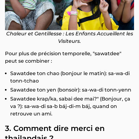
Chaleur et Gentillesse : Les Enfants Accueillent les
Visiteurs.
Pour plus de précision temporelle, "sawatdee"
peut se combiner :
Sawatdee ton chao (bonjour le matin): sa-wa-di
tonn-tchao
Sawatdee ton yen (bonsoir): sa-wa-di tonn-yenn
Sawatdee krap/ka, sabai dee mai?" (Bonjour, ça
va ?): sa-wa-di sa-b báj-di-m báj, quand on
retrouve un ami.
3.
Comment dire merci en
thailandais ?