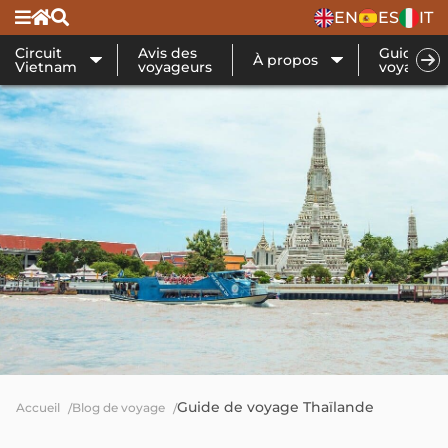
EN
ES
IT
Circuit
Avis des
Guide de
À propos
Vietnam
voyageurs
voyage
Guide de voyage Thaïlande
Accueil
Blog de voyage