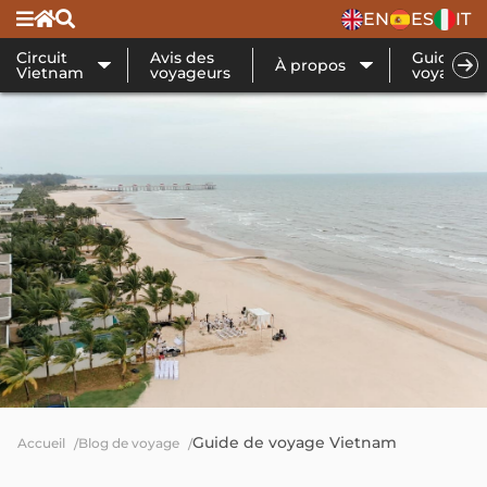
EN
ES
IT
Circuit
Avis des
Guide de
À propos
Vietnam
voyageurs
voyage
Guide de voyage Vietnam
Accueil
Blog de voyage