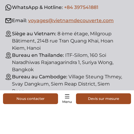
WhatsApp & Hotline:
+84 397541881
Email:
voyages@vietnamdecouverte.com
Siège au Vietnam:
8 ème étage, Milgroup
Bâtiment, 214B rue Tran Quang Khai, Hoan
Kiem, Hanoi
Bureau en Thaïlande:
ITF-Silom, 160 Soi
Naradhiwas Rajanagarindra 1, Suriya Wong,
Bangkok
Bureau au Cambodge:
Village Steung Thmey,
Svay Dangkum, Siem Reap District, Siem
Reap
Nous contacter
Devis sur mesure
© Vietnam Découverte, agence de voyage locale. License
d'état : 01-182/2014/TCDL-GPLHQT