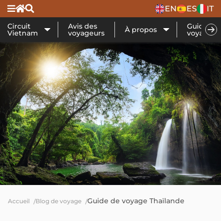
EN
ES
IT
Circuit
Avis des
Guide de
À propos
Vietnam
voyageurs
voyage
Guide de voyage Thaïlande
Accueil
Blog de voyage