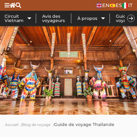
EN
ES
IT
Circuit
Avis des
Guide de
À propos
Vietnam
voyageurs
voyage
Guide de voyage Thaïlande
Accueil
Blog de voyage