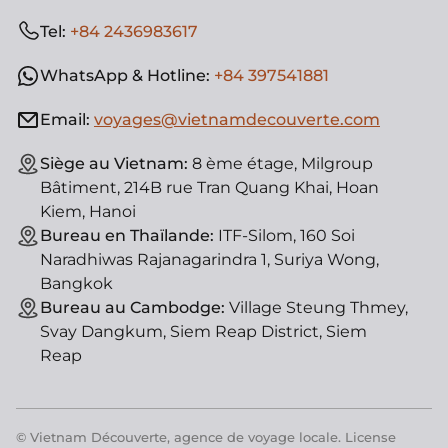
Tel:
+84 2436983617
WhatsApp & Hotline:
+84 397541881
Email:
voyages@vietnamdecouverte.com
Siège au Vietnam:
8 ème étage, Milgroup
Bâtiment, 214B rue Tran Quang Khai, Hoan
Kiem, Hanoi
Bureau en Thaïlande:
ITF-Silom, 160 Soi
Naradhiwas Rajanagarindra 1, Suriya Wong,
Bangkok
Bureau au Cambodge:
Village Steung Thmey,
Svay Dangkum, Siem Reap District, Siem
Reap
© Vietnam Découverte, agence de voyage locale. License