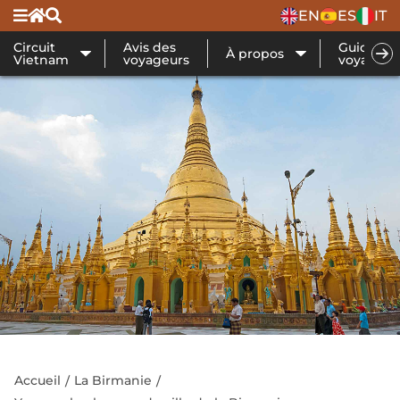
EN
ES
IT
Circuit
Avis des
Guide de
À propos
Vietnam
voyageurs
voyage
Accueil
La Birmanie