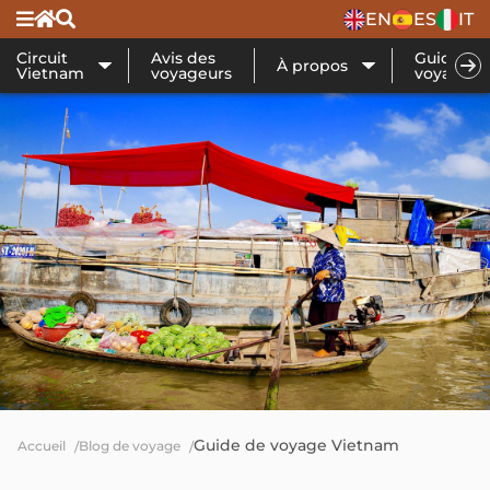
EN
ES
IT
Circuit
Avis des
Guide de
À propos
Vietnam
voyageurs
voyage
Guide de voyage Vietnam
Accueil
Blog de voyage