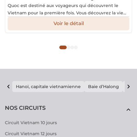
Quoc est destiné aux voyageurs qui découvrent le
Vietnam pour la première fois. Vous découvrez la vie
flottante des habitants chez le delta du Mékong.
Voir le détail
Hanoï, capitale vietnamienne
Baie d’Halong
E vi
NOS CIRCUITS
Circuit Vietnam 10 jours
Circuit Vietnam 12 jours