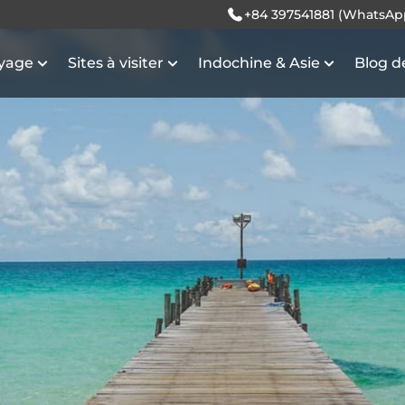
+84 397541881 (WhatsAp
oyage
Sites à visiter
Indochine & Asie
Blog d