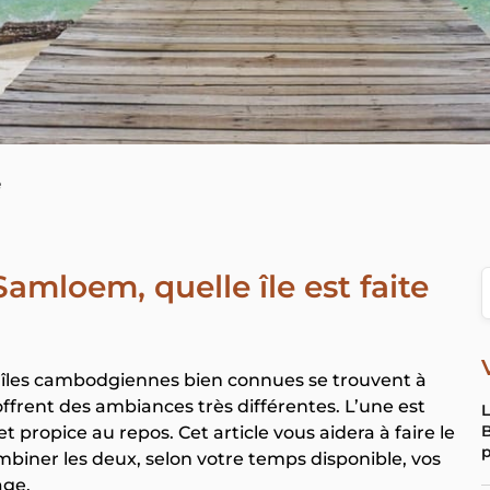
e
mloem, quelle île est faite
x îles cambodgiennes bien connues se trouvent à
offrent des ambiances très différentes. L’une est
L
B
et propice au repos. Cet article vous aidera à faire le
p
mbiner les deux, selon votre temps disponible, vos
age.