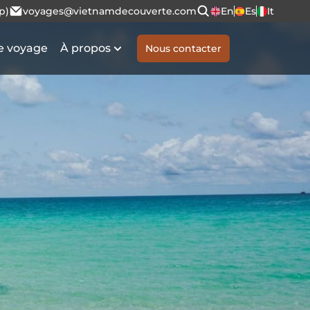
p)
voyages@vietnamdecouverte.com
En
Es
It
e voyage
À propos
Nous contacter