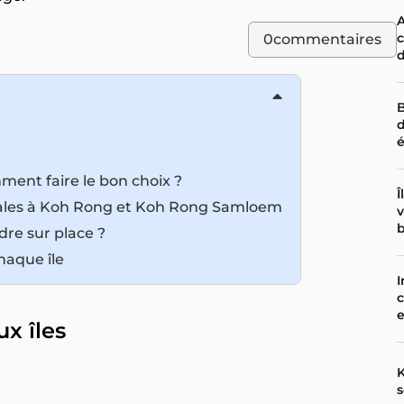
A
c
0
commentaires
d
B
d
ent faire le bon choix ?
Î
ncipales à Koh Rong et Koh Rong Samloem
v
b
dre sur place ?
chaque île
I
c
e
ux îles
K