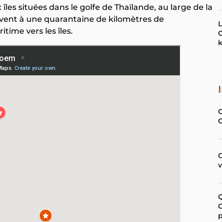
s situées dans le golfe de Thaïlande, au large de la
vent à une quarantaine de kilomètres de
L
time vers les îles.
C
C
G
p