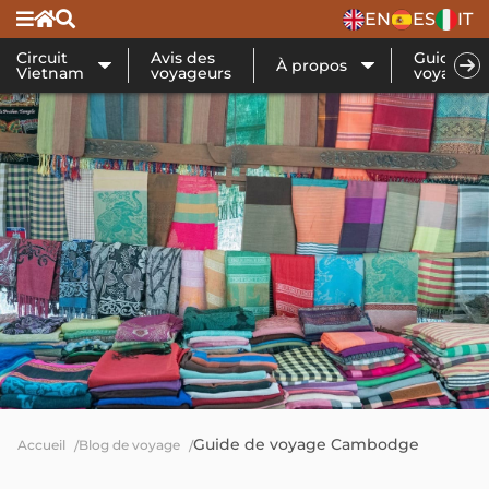
EN
ES
IT
Circuit
Avis des
Guide de
À propos
Vietnam
voyageurs
voyage
Guide de voyage Cambodge
Accueil
Blog de voyage