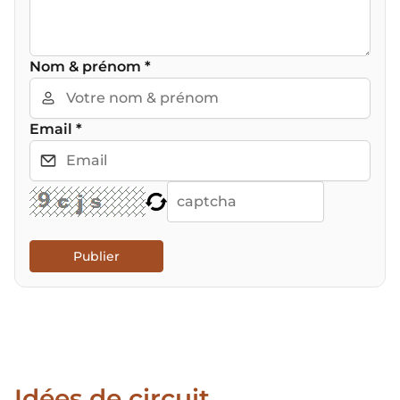
Nom & prénom
*
Email
*
Publier
Idées de circuit