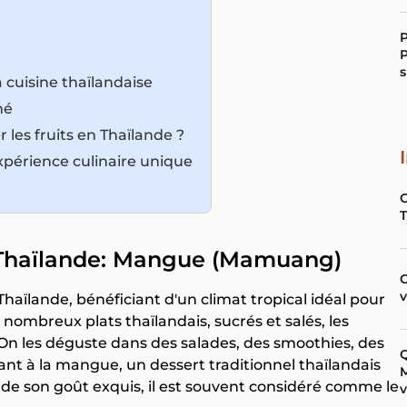
P
P
s
a cuisine thaïlandaise
mé
 les fruits en Thaïlande ?
expérience culinaire unique
de Thaïlande: Mangue (Mamuang)
C
Thaïlande, bénéficiant d'un climat tropical idéal pour
nombreux plats thaïlandais, sucrés et salés, les
On les déguste dans des salades, des smoothies, des
Q
luant à la mangue, un dessert traditionnel thaïlandais
M
t de son goût exquis, il est souvent considéré comme le
v