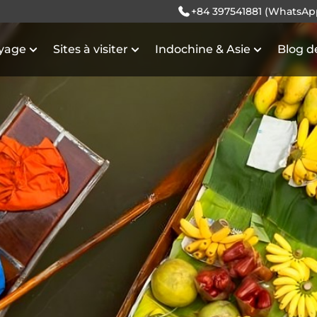
+84 397541881 (WhatsAp
oyage
Sites à visiter
Indochine & Asie
Blog d