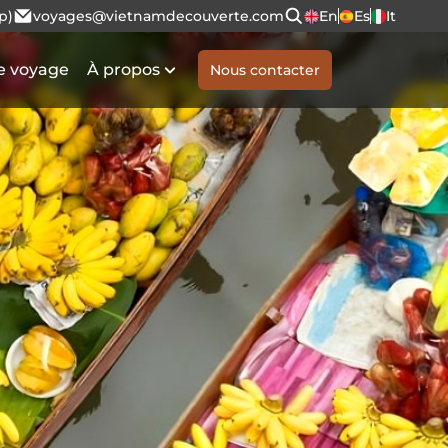
p)
voyages@vietnamdecouverte.com
En
Es
It
e voyage
À propos
Nous contacter