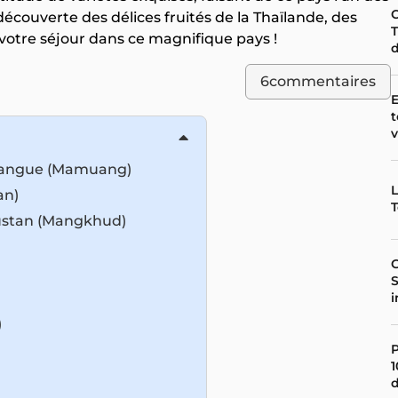
C
 découverte des délices fruités de la Thaïlande, des
T
votre séjour dans ce magnifique pays !
d
6
commentaires
E
t
v
: Mangue (Mamuang)
L
an)
T
oustan (Mangkhud)
G
S
i
)
P
1
d