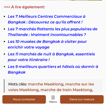
>>> À lire également:
Les 7 Meilleurs Centres Commerciaux à
Bangkok : Découvrez ce qu'ils offrent !
Les 7 marchés flottants les plus populaires de
Thaïlande : Vraiment incontournables ?
Les 10 musées de Bangkok à visiter pour
enrichir votre voyage
Les 11 marchés de nuit à Bangkok, essentiels
pour votre itinéraire !
Les 9 meilleurs quartiers et hôtels où dormir à
Bangkok
Mots clés
:
marche Maeklong
,
marche sur les
voies Maeklong
,
marche de train Maeklong
,
Voie du commerce Maeklong
,
marche de train
Nous contacter
Devis sur mesure
Thailande