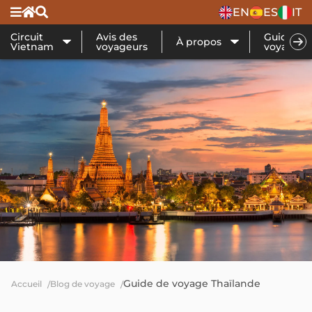
EN
ES
IT
Circuit
Avis des
Guide de
À propos
Vietnam
voyageurs
voyage
Guide de voyage Thaïlande
Accueil
Blog de voyage