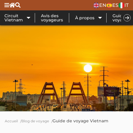
EN
ES
IT
Circuit
Avis des
Guide de
À propos
Vietnam
voyageurs
voyage
Guide de voyage Vietnam
Accueil
Blog de voyage