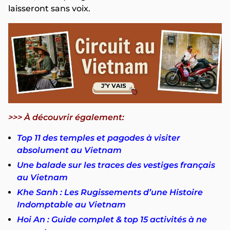
laisseront sans voix.
>>> À découvrir également:
Top 11 des temples et pagodes à visiter
absolument au Vietnam
Une balade sur les traces des vestiges français
au Vietnam
Khe Sanh : Les Rugissements d’une Histoire
Indomptable au Vietnam
Hoi An : Guide complet & top 15 activités à ne