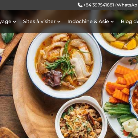
+84 397541881 (WhatsAp
oyage
Sites à visiter
Indochine & Asie
Blog d