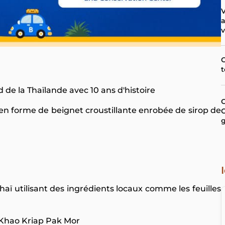
V
a
v
C
t
 de la Thaïlande avec 10 ans d'histoire
C
 forme de beignet croustillante enrobée de sirop de
C
aï utilisant des ingrédients locaux comme les feuilles
 Khao Kriap Pak Mor