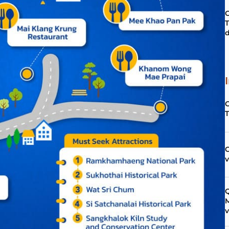
C
T
d
C
Q
M
v