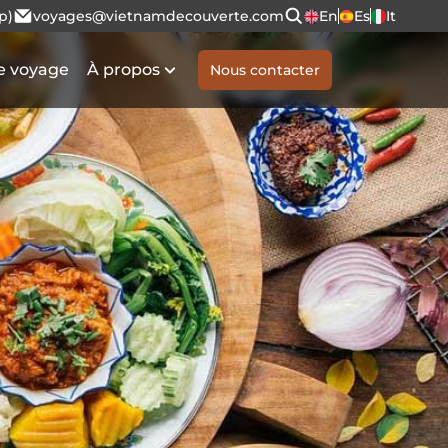
p)
voyages@vietnamdecouverte.com
En
Es
It
e voyage
À propos
Nous contacter