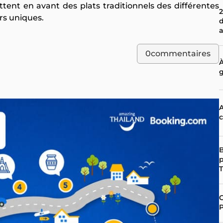
ent en avant des plats traditionnels des différentes
2
rs uniques.
d
a
0
commentaires
À
g
A
c
B
p
C
P