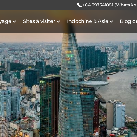
+84 397541881 (WhatsAp
oyage
Sites à visiter
Indochine & Asie
Blog d