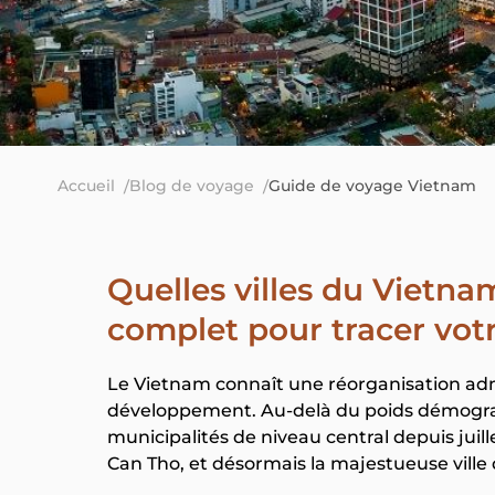
Accueil
Blog de voyage
Guide de voyage Vietnam
Quelles villes du Vietna
complet pour tracer votre
Le Vietnam connaît une réorganisation a
développement. Au-delà du poids démograp
municipalités de niveau central depuis juill
Can Tho, et désormais la majestueuse ville