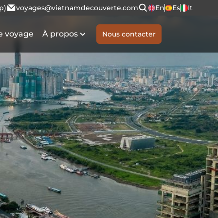
p)
voyages@vietnamdecouverte.com
En
Es
It
e voyage
À propos
Nous contacter