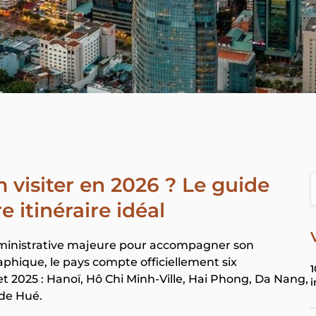
m visiter en 2026 ? Le guide
 itinéraire idéal
dministrative majeure pour accompagner son
hique, le pays compte officiellement six
1
et 2025 : Hanoï, Hô Chi Minh-Ville, Hai Phong, Da Nang,
i
 de Hué.