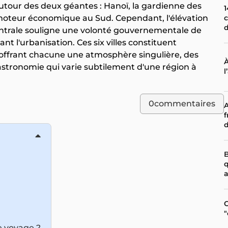
 autour des deux géantes : Hanoï, la gardienne des
1
c
le moteur économique au Sud. Cependant, l'élévation
entrale souligne une volonté gouvernementale de
ant l'urbanisation. Ces six villes constituent
n, offrant chacune une atmosphère singulière, des
À
gastronomie qui varie subtilement d'une région à
0
commentaires
A
f
B
q
a
C
"
e voyage ?