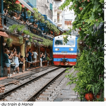
C
E
q
Q
M
r
L
o
 du train à Hanoi