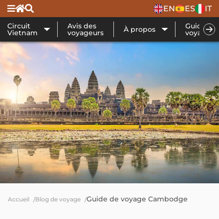
EN
ES
IT
Circuit
Avis des
Guide de
À propos
Vietnam
voyageurs
voyage
Guide de voyage Cambodge
Accueil
Blog de voyage