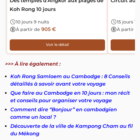
Des temples d’Angkor aux plages de
Circuit au 
Koh Rong 10 jours
10 jours 9 nuits
15 jours 14
905 €
À partir de
À partir d
Voir le détail
>>> À lire également :
Koh Rong Samloem au Cambodge : 8 Conseils
détaillés à savoir avant votre voyage
Que faire au Cambodge en 10 jours : mon récit
et conseils pour organiser votre voyage
Comment dire “Bonjour” en cambodgien
comme un local ?
Découverte de la ville de Kampong Cham au fil
du Mékong