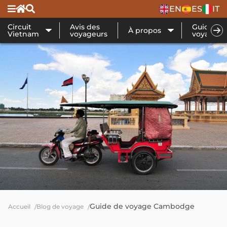
EN
ES
IT
Circuit
Avis des
Guide de
À propos
Vietnam
voyageurs
voyage
Guide de voyage Cambodge
Accueil
Blog de voyage