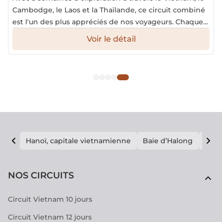
Cambodge, le Laos et la Thaïlande, ce circuit combiné
est l'un des plus appréciés de nos voyageurs. Chaque
pays offre une atmosphère unique : le Vietnam séduit
Voir le détail
par ses paysages variés et ses rizières en terrasses, le
Cambodge impressionne par les temples d'Angkor, le
Laos charme par sa tranquillité hors des sentiers
battus, et la Thaïlande, le "pays du sourire", se distingue
par son hospitalité, sa culture vibrante et sa cuisine
savoureuse.
Hanoï, capitale vietnamienne
Baie d’Halong
E vi
NOS CIRCUITS
Circuit Vietnam 10 jours
Circuit Vietnam 12 jours