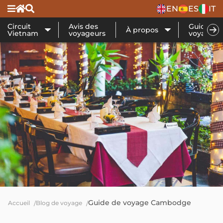
EN
ES
IT
Circuit
Avis des
Guide de
À propos
Vietnam
voyageurs
voyage
Guide de voyage Cambodge
Accueil
Blog de voyage