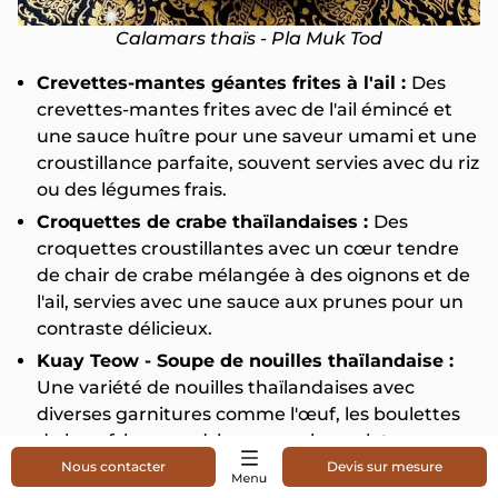
Calamars thaïs - Pla Muk Tod
Crevettes-mantes géantes frites à l'ail :
Des
crevettes-mantes frites avec de l'ail émincé et
une sauce huître pour une saveur umami et une
croustillance parfaite, souvent servies avec du riz
ou des légumes frais.
Croquettes de crabe thaïlandaises :
Des
croquettes croustillantes avec un cœur tendre
de chair de crabe mélangée à des oignons et de
l'ail, servies avec une sauce aux prunes pour un
contraste délicieux.
Kuay Teow - Soupe de nouilles thaïlandaise :
Une variété de nouilles thaïlandaises avec
diverses garnitures comme l'œuf, les boulettes
de bœuf, le canard, le porc ou le poulet,
disponibles dans les rues animées de l'île.
Nous contacter
Devis sur mesure