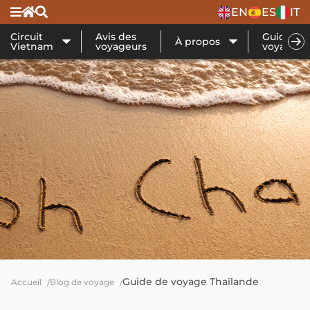
EN
ES
IT
Circuit
Avis des
Guide de
À propos
Vietnam
voyageurs
voyage
Guide de voyage Thaïlande
Accueil
Blog de voyage