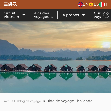
EN
ES
IT
Circuit
Avis des
Guide de
À propos
Vietnam
voyageurs
voyage
Guide de voyage Thaïlande
Accueil
Blog de voyage