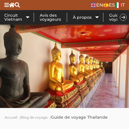
EN
ES
IT
Circuit
Avis des
Guide de
À propos
Vietnam
voyageurs
voyage
Guide de voyage Thaïlande
Accueil
Blog de voyage