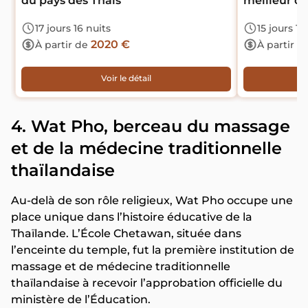
du pays des Thaïs
meilleur de
17 jours 16 nuits
15 jours 14
2020 €
À partir de
À partir d
Voir le détail
4. Wat Pho, berceau du massage
et de la médecine traditionnelle
thaïlandaise
Au-delà de son rôle religieux, Wat Pho occupe une
place unique dans l’histoire éducative de la
Thaïlande. L’École Chetawan, située dans
l’enceinte du temple, fut la première institution de
massage et de médecine traditionnelle
thaïlandaise à recevoir l’approbation officielle du
ministère de l’Éducation.