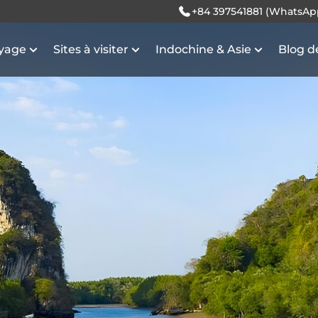
+84 397541881 (WhatsAp
oyage
Sites à visiter
Indochine & Asie
Blog d