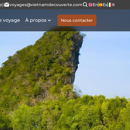
p)
voyages@vietnamdecouverte.com
En
Es
It
e voyage
À propos
Nous contacter