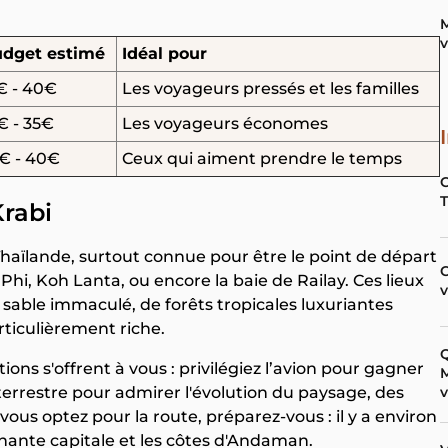
M
v
dget estimé
Idéal pour
€ - 40€
Les voyageurs pressés et les familles
€ - 35€
Les voyageurs économes
€ - 40€
Ceux qui aiment prendre le temps
rabi
Thaïlande, surtout connue pour être le point de départ
C
 Phi, Koh Lanta, ou encore la baie de Railay. Ces lieux
 sable immaculé, de forêts tropicales luxuriantes
rticulièrement riche.
Q
ions s'offrent à vous : privilégiez l’avion pour gagner
M
 terrestre pour admirer l'évolution du paysage, des
v
 vous optez pour la route, préparez-vous : il y a environ
nnante capitale et les côtes d'Andaman.