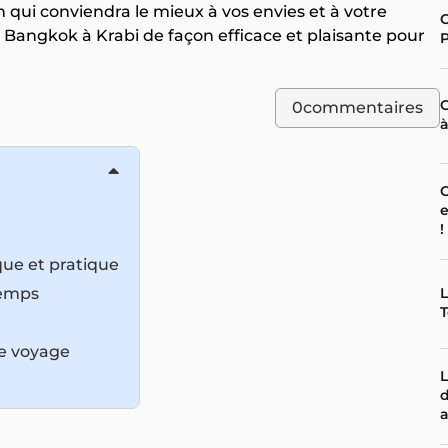
on qui conviendra le mieux à vos envies et à votre
C
Bangkok à Krabi de façon efficace et plaisante pour
P
0
commentaires
C
e
!
n
que et pratique
temps
L
T
re voyage
L
d