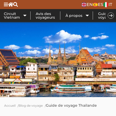
EN
ES
IT
Circuit
Avis des
Guide de
À propos
Vietnam
voyageurs
voyage
Guide de voyage Thaïlande
Accueil
Blog de voyage