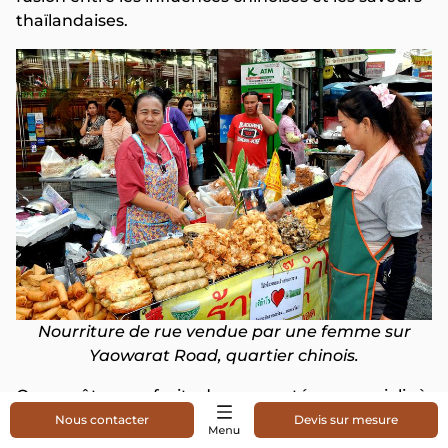
thaïlandaises.
Nourriture de rue vendue par une femme sur
Yaowarat Road, quartier chinois.
Osez goûter aux fruits de mer sautés, aux raviolis à
la vapeur ou aux célèbres desserts glacés. Flâner
Nous contacter
Devis sur mesure
dans ces ruelles dynamiques représente l'essence