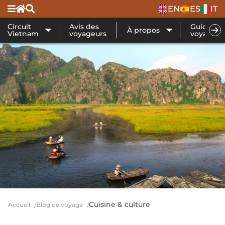
EN
ES
IT
Circuit
Avis des
Guide de
À propos
Vietnam
voyageurs
voyage
Cuisine & culture
Accueil
Blog de voyage