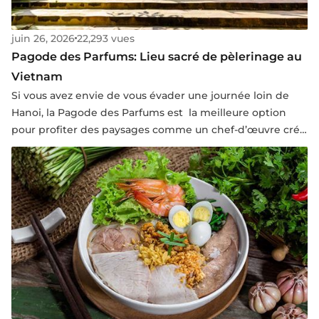
juin 26, 2026
22,293 vues
Pagode des Parfums: Lieu sacré de pèlerinage au
Vietnam
Si vous avez envie de vous évader une journée loin de
Hanoi, la Pagode des Parfums est la meilleure option
pour profiter des paysages comme un chef-d’œuvre créé
à la fois par la nature et par l’homme ainsi que découvrir
le site du plus grand pèlerinage du bouddhisme au
Vietnam.