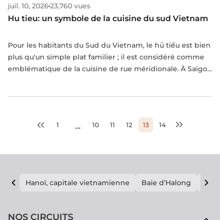
juil. 10, 2026
23,760 vues
Hu tieu: un symbole de la cuisine du sud Vietnam
Pour les habitants du Sud du Vietnam, le hủ tiếu est bien
plus qu'un simple plat familier ; il est considéré comme
emblématique de la cuisine de rue méridionale. À Saigon
en particulier, ce plat est étroitement lié à la vie
quotidienne des habitants de cette grande métropole
du Sud du Vietnam.
1
10
11
12
13
14
…
Hanoï, capitale vietnamienne
Baie d’Halong
E vi
NOS CIRCUITS