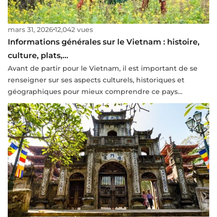
mars 31, 2026
12,042 vues
Informations générales sur le Vietnam : histoire,
culture, plats,...
Avant de partir pour le Vietnam, il est important de se
renseigner sur ses aspects culturels, historiques et
géographiques pour mieux comprendre ce pays
fascinant. Du nord montagneux de Sapa aux plages du
sud, en passant par les rizières et les cités historiques
comme Hanoi et Hué, le Vietnam offre une diversité
impressionnante de paysages. Fort d’un passé marqué
par l’influence chinoise, la colonisation française et la
guerre, il allie aujourd'hui modernité et traditions. Cet
article vous propose une vue d'ensemble du Vietnam,
avec des informations pratiques, des conseils utiles et
des recommandations pour une immersion authentique,
afin de rendre votre voyage inoubliable.