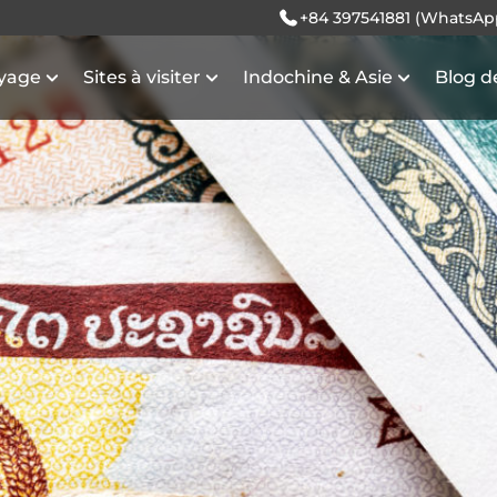
+84 397541881 (WhatsAp
oyage
Sites à visiter
Indochine & Asie
Blog d