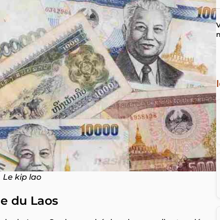
V
n
Le kip lao
lle du Laos