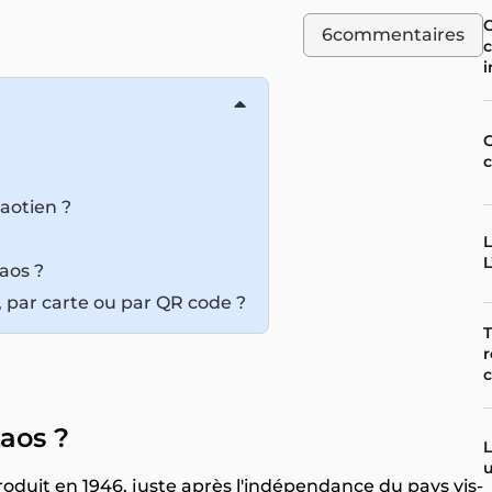
C
6
commentaires
c
C
c
laotien ?
L
L
aos ?
 par carte ou par QR code ?
T
r
c
Laos ?
L
u
troduit en 1946, juste après l'indépendance du pays vis-