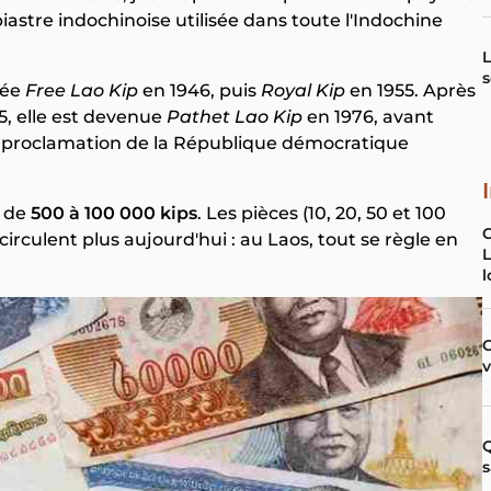
iastre indochinoise utilisée dans toute l'Indochine
L
s
lée
Free Lao Kip
en 1946, puis
Royal Kip
en 1955. Après
75, elle est devenue
Pathet Lao Kip
en 1976, avant
a proclamation de la République démocratique
t de
500 à 100 000 kips
. Les pièces (10, 20, 50 et 100
circulent plus aujourd'hui : au Laos, tout se règle en
L
l
C
Q
s