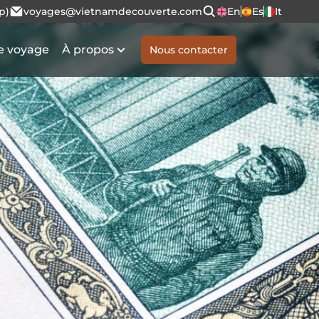
p)
voyages@vietnamdecouverte.com
En
Es
It
e voyage
À propos
Nous contacter