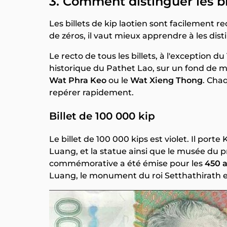
3. Comment distinguer les bil
Les billets de kip laotien sont facilement r
de zéros, il vaut mieux apprendre à les dis
Le recto de tous les billets, à l'exception d
historique du Pathet Lao, sur un fond 
Wat Phra Keo
ou le
Wat Xieng Thong
. Cha
repérer rapidement.
Billet de 100 000 kip
Le billet de 100 000 kips est violet. Il po
Luang, et la statue ainsi que le musée du
commémorative a été émise pour les
450 a
Luang, le monument du roi Setthathirath 