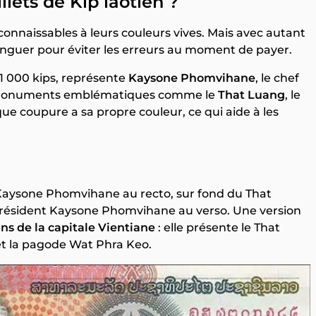
lets de Kip laotien ?
econnaissables à leurs couleurs vives. Mais avec autant
tinguer pour éviter les erreurs au moment de payer.
u 1 000 kips, représente
Kaysone Phomvihane
, le chef
de monuments emblématiques comme le
That Luang
, le
que coupure a sa propre couleur, ce qui aide à les
rte Kaysone Phomvihane au recto, sur fond du That
 président Kaysone Phomvihane au verso. Une version
ns de la capitale Vientiane
: elle présente le That
et la pagode Wat Phra Keo.