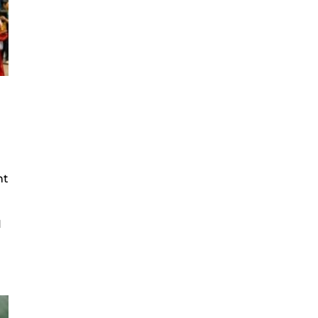
nt
1
n