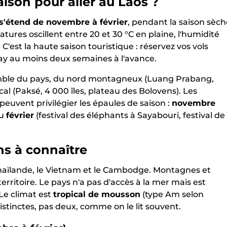
saison pour aller au Laos ?
 s'étend de novembre à février
, pendant la saison sèch
atures oscillent entre 20 et 30 °C en plaine, l'humidité
. C'est la haute saison touristique : réservez vos vols
ay au moins deux semaines à l'avance.
semble du pays, du nord montagneux (Luang Prabang,
l (Paksé, 4 000 îles, plateau des Bolovens). Les
peuvent privilégier les épaules de saison :
novembre
ou
février
(festival des éléphants à Sayabouri, festival de
ons à connaître
 Thaïlande, le Vietnam et le Cambodge. Montagnes et
rritoire. Le pays n'a pas d'accès à la mer mais est
Le climat est
tropical de mousson
(type Am selon
istinctes, pas deux, comme on le lit souvent.