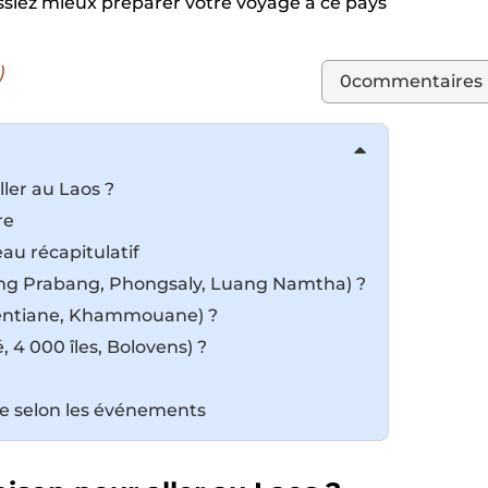
ssiez mieux préparer votre voyage à ce pays
)
0
commentaires
ller au Laos ?
re
au récapitulatif
ang Prabang, Phongsaly, Luang Namtha) ?
Vientiane, Khammouane) ?
 4 000 îles, Bolovens) ?
yage selon les événements