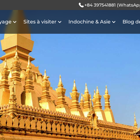
+84 397541881 (WhatsAp
oyage
Sites à visiter
Indochine & Asie
Blog d