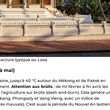
tecture typique au Laos
à mai)
aine, jusqu'à 40 °C autour du Mékong et de Paksé en
ement.
Attention aux brûlis
: de mi-février à fin avril, les
l'agriculture sur brûlis (slash-and-burn). Cela génère u
abang, Phongsaly et Vang Vieng, avec un indice de
très mauvais). C'est aussi la période du Nouvel An laotie