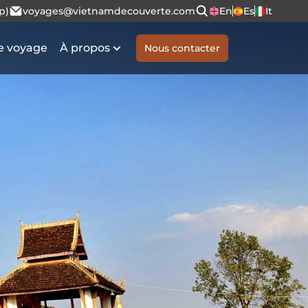
p)
voyages@vietnamdecouverte.com
En
Es
It
e voyage
À propos
Nous contacter