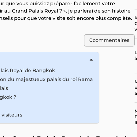
our que vous puissiez préparer facilement votre
 au Grand Palais Royal ? », je parlerai de son histoire
K
seils pour que votre visite soit encore plus complète.
v
0
commentaires
L
alais Royal de Bangkok
tion du majestueux palais du roi Rama
u
lais
a
ngkok ?
M
 visiteurs
D
I