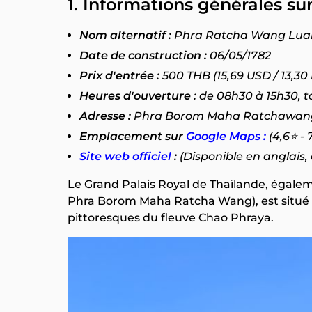
1. Informations générales su
Nom alternatif :
Phra Ratcha Wang Lua
Date de construction :
06/05/1782
Prix d'entrée :
500 THB (15,69 USD / 13,30
Heures d'ouverture :
de 08h30 à 15h30, to
Adresse :
Phra Borom Maha Ratchawang,
Emplacement sur
Google Maps :
(4,6⭐ - 
Site web officiel
:
(Disponible en anglais, 
Le Grand Palais Royal de Thaïlande, égalem
Phra Borom Maha Ratcha Wang), est situé en
pittoresques du fleuve Chao Phraya.