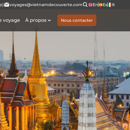
p)
voyages@vietnamdecouverte.com
En
Es
It
e voyage
À propos
Nous contacter