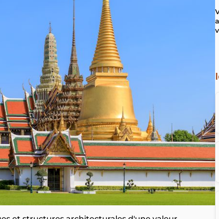
V
a
v
es et structures architecturales d'une valeur