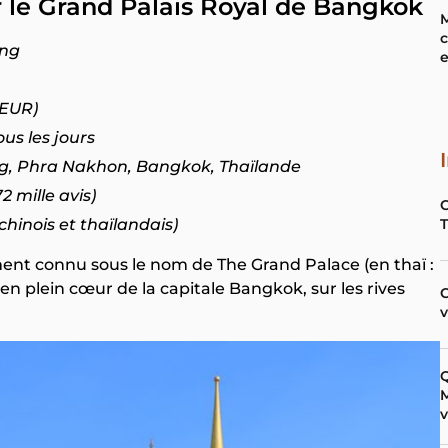
r le Grand Palais Royal de Bangkok
M
c
ng
e
 EUR)
us les jours
 Phra Nakhon, Bangkok, Thaïlande
72 mille avis)
chinois et thaïlandais)
ent connu sous le nom de The Grand Palace (en thaï :
 plein cœur de la capitale Bangkok, sur les rives
C
Q
M
v