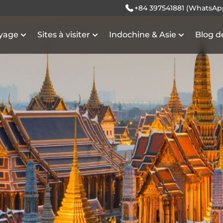
+84 397541881 (WhatsAp
oyage
Sites à visiter
Indochine & Asie
Blog d