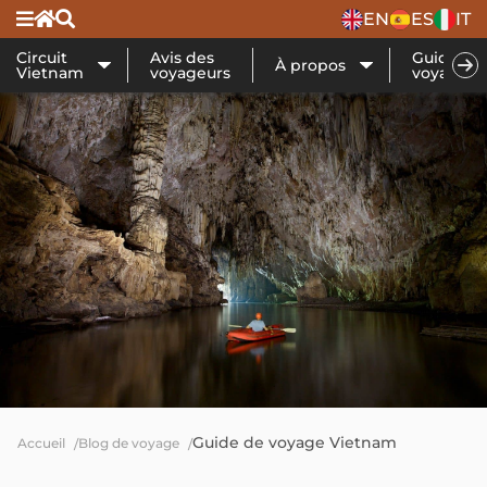
EN
ES
IT
Circuit
Avis des
Guide de
À propos
Vietnam
voyageurs
voyage
Guide de voyage Vietnam
Accueil
Blog de voyage