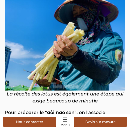
La récolte des lotus est également une étape qui
exige beaucoup de minutie
Pour préparer le
"gỏi ngó sen"
, on l'associe
souvent à des crevettes, de la poitrine de porc ou
Nous contacter
Devis sur mesure
des oreilles de porc pour enrichir la saveur. La