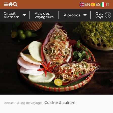
EN
ES
IT
Circuit
Avis des
Guide de
À propos
Vietnam
voyageurs
voyage
Cuisine & culture
Accueil
Blog de voyage