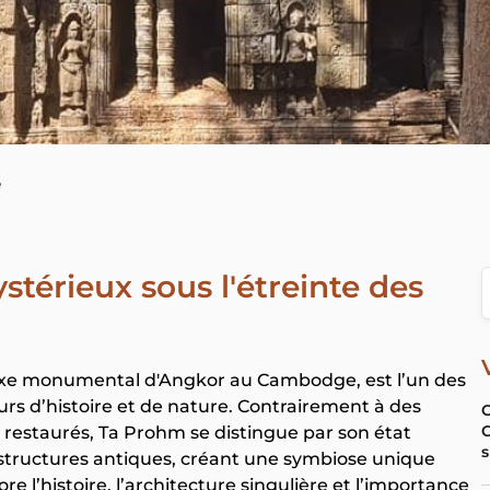
e
térieux sous l'étreinte des
exe monumental d'Angkor au Cambodge, est l’un des
urs d’histoire et de nature. Contrairement à des
C
C
estaurés, Ta Prohm se distingue par son état
s
 structures antiques, créant une symbiose unique
lore l’histoire, l’architecture singulière et l’importance