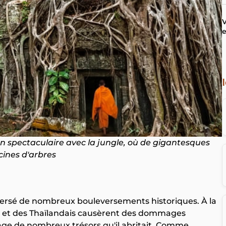
V
e
n spectaculaire avec la jungle, où de gigantesques
cines d'arbres
raversé de nombreux bouleversements historiques. À la
mans et des Thaïlandais causèrent des dommages
llage de nombreux trésors qu'il abritait. Comme