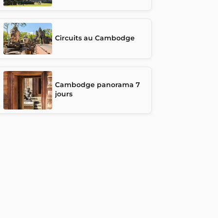
Circuits au Cambodge
Cambodge panorama 7
jours