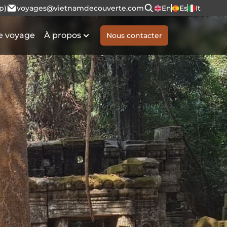
p)
voyages@vietnamdecouverte.com
En
Es
It
e voyage
À propos
Nous contacter