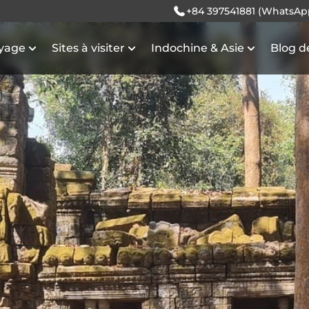
+84 397541881 (WhatsAp
oyage
Sites à visiter
Indochine & Asie
Blog d