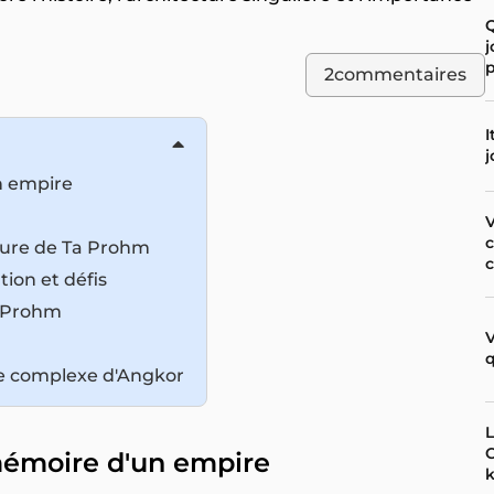
j
p
2
commentaires
I
j
n empire
c
cture de Ta Prohm
c
tion et défis
a Prohm
q
le complexe d'Angkor
L
C
mémoire d'un empire