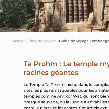
Accueil
Blog de voyage
Guide de voyage Cambodg
Ta Prohm : Le temple mys
racines géantes
Le Temple Ta Prohm, niché dans le compl
sites les plus remarquables pour les amate
temples comme Angkor Wat, qui sont bien r
presque sauvage, où la jungle a envahi les
entre la pierre et les arbres. Cet article exp