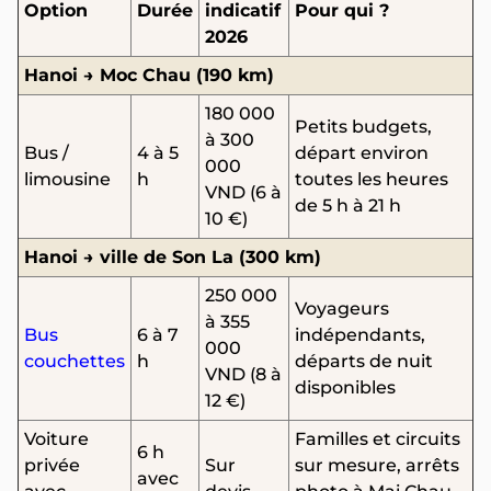
Option
Durée
indicatif
Pour qui ?
2026
Hanoi → Moc Chau (190 km)
180 000
Petits budgets,
à 300
Bus /
4 à 5
départ environ
000
limousine
h
toutes les heures
VND (6 à
de 5 h à 21 h
10 €)
Hanoi → ville de Son La (300 km)
250 000
Voyageurs
à 355
Bus
6 à 7
indépendants,
000
couchettes
h
départs de nuit
VND (8 à
disponibles
12 €)
Voiture
Familles et circuits
6 h
privée
Sur
sur mesure, arrêts
avec