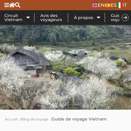
EN
ES
IT
Circuit
Avis des
Guide de
À propos
Vietnam
voyageurs
voyage
Guide de voyage Vietnam
Accueil
Blog de voyage