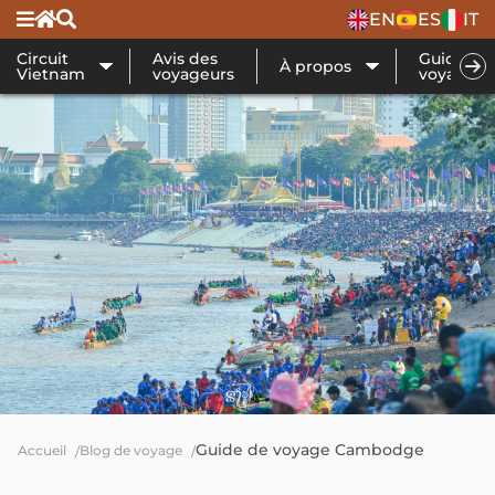
EN
ES
IT
Circuit
Avis des
Guide de
À propos
Vietnam
voyageurs
voyage
Guide de voyage Cambodge
Accueil
Blog de voyage