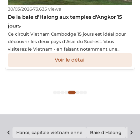
30/03/2026
73,635 views
De la baie d'Halong aux temples d'Angkor 15
jours
Ce circuit Vietnam Cambodge 15 jours est idéal pour
découvrir les deux pays d’Asie du Sud-est. Vous
visiterez le Vietnam - en faisant notamment une
croisière dans la magnifique baie d’Halong - avant de
Voir le détail
vous rendre au Cambodge par la voie fluviale pour
visiter des spectaculaires temples d’Angkor.
Hanoï, capitale vietnamienne
Baie d’Halong
E vi