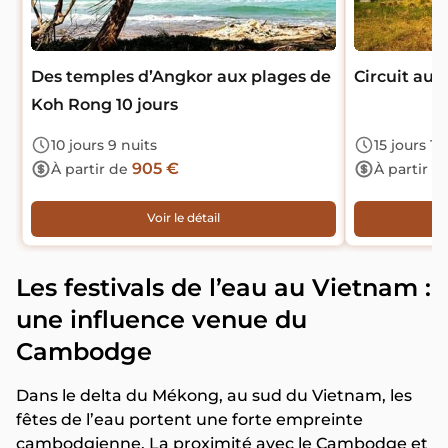
Des temples d’Angkor aux plages de
Circuit au 
Koh Rong 10 jours
10 jours 9 nuits
15 jours 14
905 €
À partir de
À partir d
Voir le détail
Les festivals de l’eau au Vietnam :
une influence venue du
Cambodge
Dans le delta du Mékong, au sud du Vietnam, les
fêtes de l’eau portent une forte empreinte
cambodgienne. La proximité avec le Cambodge et