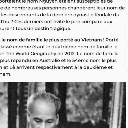
 portaient le nom Nguyen étaient susceptibles de
 que de nombreuses personnes changèrent leur nom de
 les descendants de la dernière dynastie féodale du
d'hui? Ces derniers ont évité le pire comparé aux
nurent tous un destin tragique.
c
le nom de famille le plus porté au Vietnam
! Porté
t classé comme étant le quatrième nom de famille le
n The World Geography en 2012. Le nom de famille
 plus répandu en Australie et le 54ème nom le plus
n et Lê arrivent respectivement à la deuxième et
tnam.