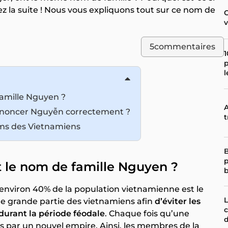
z la suite ! Nous vous expliquons tout sur ce nom de
5
commentaires
1
p
l
 famille Nguyen ?
A
ononcer Nguyễn correctement ?
t
ms des Vietnamiens
B
p
nt le nom de famille Nguyen ?
r environ 40% de la population vietnamienne est le
L
 grande partie des vietnamiens afin
d’éviter les
c
 durant la période féodale
. Chaque fois qu’une
is par un nouvel empire. Ainsi, les membres de la