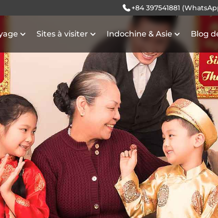
+84 397541881 (WhatsAp
oyage
Sites à visiter
Indochine & Asie
Blog d