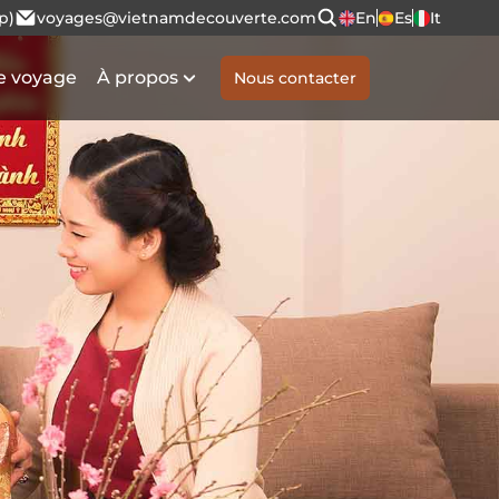
p)
voyages@vietnamdecouverte.com
En
Es
It
e voyage
À propos
Nous contacter