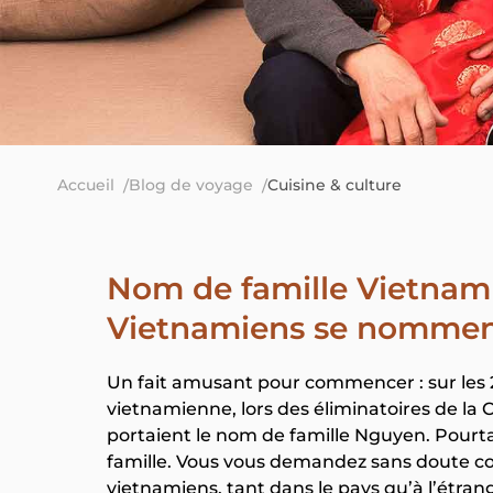
Accueil
Blog de voyage
Cuisine & culture
Nom de famille Vietnam 
Vietnamiens se nommen
Un fait amusant pour commencer : sur les 2
vietnamienne, lors des éliminatoires de la
portaient le nom de famille Nguyen. Pourta
famille. Vous vous demandez sans doute co
vietnamiens, tant dans le pays qu’à l’étran