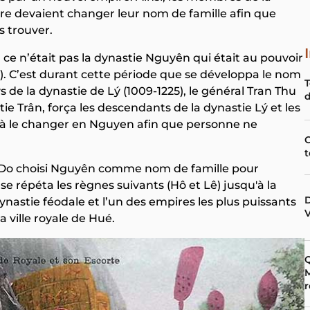
mpire devaient changer leur nom de famille afin que
s trouver.
 ce n’était pas la dynastie Nguyên qui était au pouvoir
0). C’est durant cette période que se développa le nom
T
s de la dynastie de Lý (1009-1225), le général Tran Thu
d
e Trân, força les descendants de la dynastie Lý et les
à le changer en Nguyen afin que personne ne
C
t
hu Do choisi Nguyên comme nom de famille pour
se répéta les règnes suivants (Hô et Lê) jusqu'à la
D
ynastie féodale et l’un des empires les plus puissants
V
a ville royale de Hué.
Q
M
r