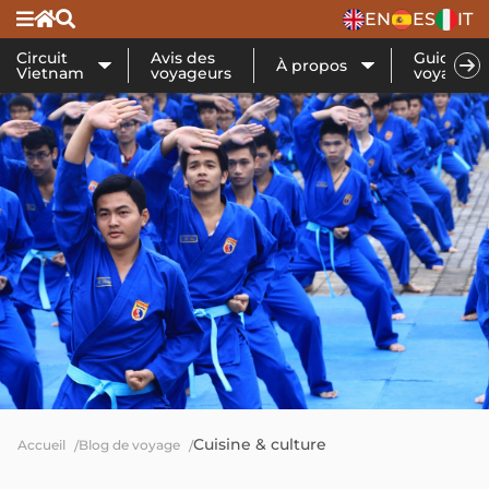
EN
ES
IT
Circuit
Avis des
Guide de
À propos
Vietnam
voyageurs
voyage
Cuisine & culture
Accueil
Blog de voyage