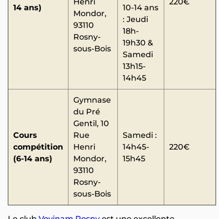
Henri
220€
14 ans)
10-14 ans
Mondor,
: Jeudi
93110
18h-
Rosny-
19h30 &
sous-Bois
Samedi
13h15-
14h45
Gymnase
du Pré
Gentil, 10
Cours
Rue
Samedi :
compétition
Henri
14h45-
220€
(6-14 ans)
Mondor,
15h45
93110
Rosny-
sous-Bois
Le club
Vovinam Rosny
est une excellente