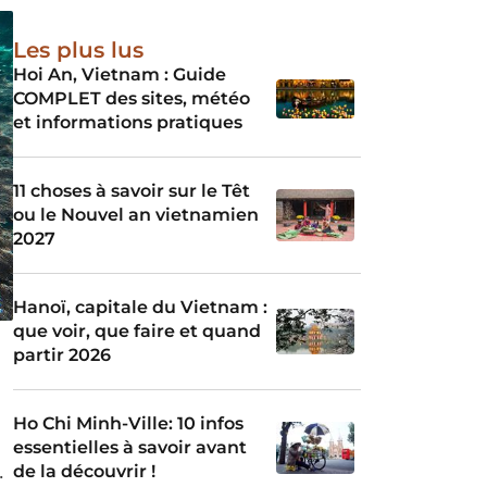
e
Les plus lus
Hoi An, Vietnam : Guide
à
COMPLET des sites, météo
et informations pratiques
e,
11 choses à savoir sur le Têt
e
ou le Nouvel an vietnamien
2027
Hanoï, capitale du Vietnam :
que voir, que faire et quand
partir 2026
Ho Chi Minh-Ville: 10 infos
essentielles à savoir avant
de la découvrir !
e