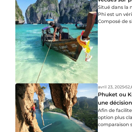
Situé dans la
Phi est un vér
Composé de six
endroit encha
turquoise crist
de mon dernier
de visiter cet
détaillé pour 
ainsi que mes 
avril 23, 2025
52,
Phuket ou Kr
une décision
Afin de facilit
option plus cla
comparaison s
d'aborder vot