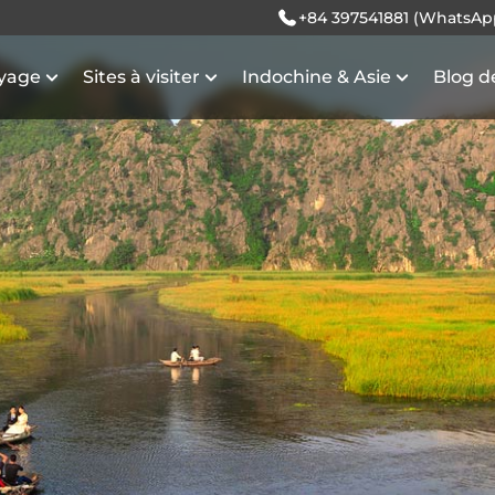
+84 397541881 (WhatsAp
oyage
Sites à visiter
Indochine & Asie
Blog d