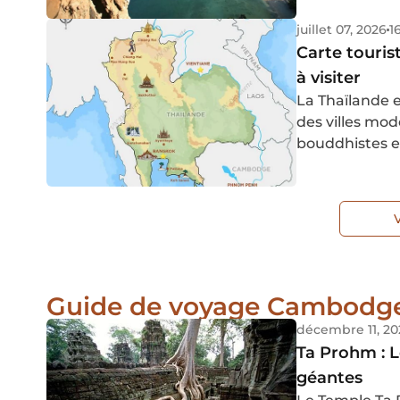
ainsi une exp
juillet 07, 2026
1
Carte touris
à visiter
La Thaïlande e
des villes mo
bouddhistes e
trouve égalem
paysages luxur
ruines antiqu
lagons bleus é
Guide de voyage Cambodg
décembre 11, 20
Ta Prohm : L
géantes