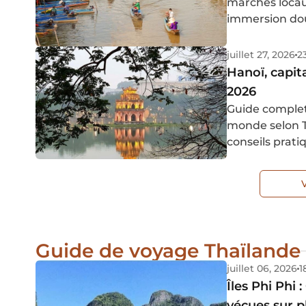
marchés locaux
immersion douce dans
vous suggérons
pour bien org
juillet 27, 2026
2
Hanoï, capit
2026
Guide complet 
monde selon Tr
conseils prati
Guide de voyage Thaïlande
juillet 06, 2026
1
Îles Phi Phi 
vécues sur p