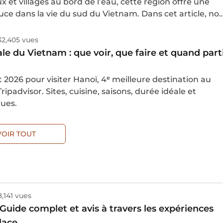
 et villages au bord de l’eau, cette région offre une
 la vie du sud du Vietnam. Dans cet article, nous
 les meilleures expériences à vivre et les conseils utile
aniser votre découverte du delta.
32,405 vues
ale du Vietnam : que voir, que faire et quand part
2026 pour visiter Hanoï, 4ᵉ meilleure destination au
ipadvisor. Sites, cuisine, saisons, durée idéale et
ques.
VOIR TOUT
8,141 vues
: Guide complet et avis à travers les expériences
lace