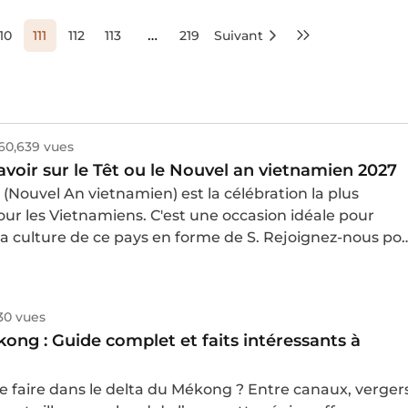
ques
nombreuses espèces de poissons et des récifs
ants
coralliens vibrants en couleurs.
…
110
111
112
113
219
Suivant
ous
 des
 des
60,639 vues
 à
savoir sur le Têt ou le Nouvel an vietnamien 2027
 (Nouvel An vietnamien) est la célébration la plus
pour les Vietnamiens. C'est une occasion idéale pour
la culture de ce pays en forme de S. Rejoignez-nous po
ns
éléments essentiels à connaître pour le Têt 2027
uvez
130 vues
ong : Guide complet et faits intéressants à
e faire dans le delta du Mékong ? Entre canaux, vergers