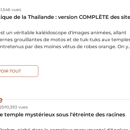
érience enrichissante empreinte de sérénité.
61,546 vues
tique de la Thaïlande : version COMPLÈTE des sit
st un véritable kaléidoscope d'images animées, allant
dernes grouillantes de motos et de tuk-tuks aux temple
ntretenus par des moines vêtus de robes orange. On y
ent des tribus montagnardes riches de leur culture, d
iants ponctués de villages agricoles traditionnels, des
es et des côtes magnifiques bordées de plages et de
VOIR TOUT
tincelants.
e
25
10,393 vues
e temple mystérieux sous l'étreinte des racines