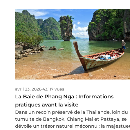
également connue comme une destination de
tourisme spirituel choisie par de nombreuses
personnes. Lorsque vous envisagez de faire un
voyage au Sri Lanka, il est important de se
renseigner sur la monnaie locale, la roupie sri
lankaise. Dans cet article, nous vous fournissons
toutes les informations utiles pour comprendre l
système monétaire srilankais, les taux de chang
où échanger de l'argent, des espèces ou des car
bancaires, etc. ainsi que des conseils pour vous a
à éviter les mauvaises surprises et à profiter
pleinement de vos vacances sans vous soucier d
l'argent. Lisez notre guide complet sur la monna
avril 23, 2026
43,117 vues
sri lankaise avant de faire vos valises !
La Baie de Phang Nga : Informations
pratiques avant la visite
Dans un recoin préservé de la Thaïlande, loin du
tumulte de Bangkok, Chiang Mai et Pattaya, se
dévoile un trésor naturel méconnu : la majestue