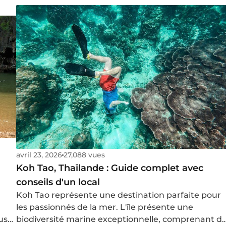
plages. Sa riche histoire, sa culture unique, et des
coûts de voyage raisonnables font du Sri Lanka un
destination de plus en plus prisée pour les
voyageurs avides de découvertes. Pour vous aider 
bien comprendre ce pays éloigné, découvrez un
article complet regroupant des informations
essentielles, des avis à connaître avant votre voyag
e
ainsi que des conseils pratiques tirés de mon propr
e,
périple en janvier 2024 au Sri Lanka.
tes
ider
e
ie
avril 23, 2026
27,088 vues
Koh Tao, Thaïlande : Guide complet avec
conseils d'un local
Koh Tao représente une destination parfaite pour
les passionnés de la mer. L'île présente une
use
biodiversité marine exceptionnelle, comprenant d