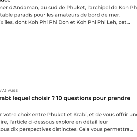
 mer d'Andaman, au sud de Phuket, l'archipel de Koh Ph
itable paradis pour les amateurs de bord de mer.
 îles, dont Koh Phi Phi Don et Koh Phi Phi Leh, cet
nte par ses plages de sable blanc immaculé, ses eaux
allines et ses falaises calcaires impressionnantes. Lors
 voyage en Thaïlande, début 2025, j'ai eu l'opportunité
te destination unique. Suivez-moi à travers ce récit
découvrir Koh Phi Phi, ses paysages à couper le souffle
conseils pratiques.
673 vues
abi: lequel choisir ? 10 questions pour prendre
er votre choix entre Phuket et Krabi, et de vous offrir un
ire, l'article ci-dessous explore en détail leur
ous dix perspectives distinctes. Cela vous permettra
re voyage avec une préparation adéquate, garantissant