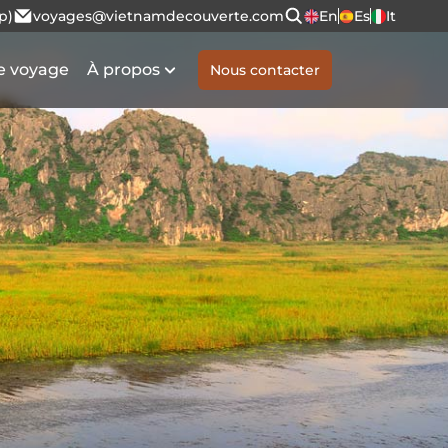
p)
voyages@vietnamdecouverte.com
En
Es
It
e voyage
À propos
Nous contacter