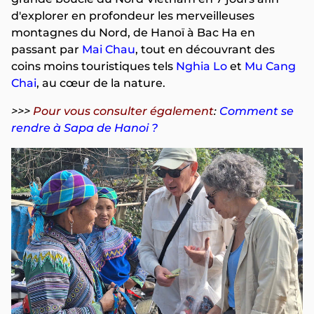
d'explorer en profondeur les merveilleuses
montagnes du Nord, de Hanoï à Bac Ha en
passant par
Mai Chau
, tout en découvrant des
coins moins touristiques tels
Nghia Lo
et
Mu Cang
Chai
, au cœur de la nature.
>>>
Pour vous consulter également
:
Comment se
rendre à Sapa de Hanoi ?