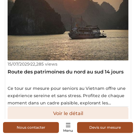
15/07/2025
22,285 views
Route des patrimoines du nord au sud 14 jours
Ce tour sur mesure pour seniors au Vietnam offre une
expérience sereine et sans stress. Profitez de chaque
moment dans un cadre paisible, explorant les
paysages et la culture vietnamienne à un rythme
Voir le détail
tranquille. Accompagnés d’un guide francophone, vos
proches découvriront un Vietnam authentique et
Nous contacter
Devis sur mesure
riche, tout en étant confortablement pris en charge.