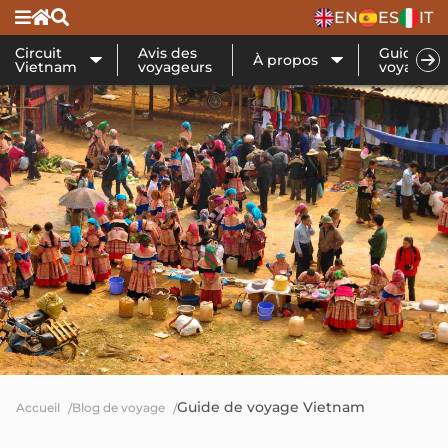
EN
ES
IT
Circuit
Avis des
Guide de
À propos
Vietnam
voyageurs
voyage
Guide de voyage Vietnam
Accueil
Blog de voyage