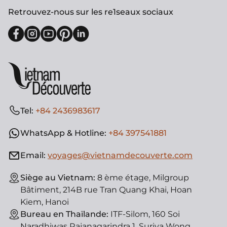
Retrouvez-nous sur les re1seaux sociaux
Tel:
+84 2436983617
WhatsApp & Hotline:
+84 397541881
Email:
voyages@vietnamdecouverte.com
Siège au Vietnam:
8 ème étage, Milgroup
Bâtiment, 214B rue Tran Quang Khai, Hoan
Kiem, Hanoi
Bureau en Thaïlande:
ITF-Silom, 160 Soi
Naradhiwas Rajanagarindra 1, Suriya Wong,