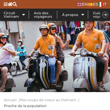
EN
ES
IT
Circuit
Avis des
Guide de
À propos
Vietnam
voyageurs
voyage
Accueil
Nos coups de coeur au Vietnam
Proche de la population