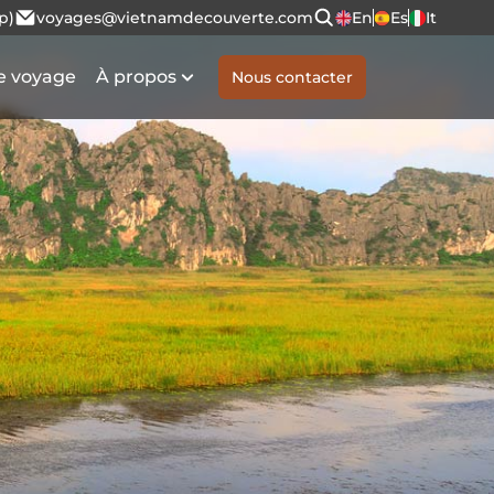
p)
voyages@vietnamdecouverte.com
En
Es
It
e voyage
À propos
Nous contacter