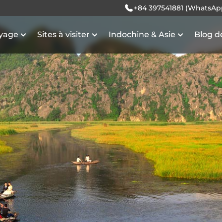
+84 397541881 (WhatsAp
oyage
Sites à visiter
Indochine & Asie
Blog d