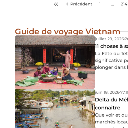
…
Précédent
1
214
Guide de voyage Vietnam
juillet 29, 2026
2
11 choses à 
La Fête du Têt
significative 
plonger dans 
découvrir les 
juin 18, 2026
77,1
Delta du Mék
connaître
Que voir et qu
marchés locaux