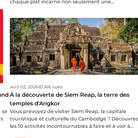
chaque plat incarne non seulement une
combinaison raffinée d’ingrédients, mais aussi la
beauté culturelle et l’histoire millénaire du pays.
avril 02, 2026
51,166 vues
À la découverte de Siem Reap, la terre des
and
temples d'Angkor
Vous prévoyez de visiter Siem Reap, la capitale
 se
touristique et culturelle du Cambodge ? Découvre
rs
les 10 activités incontournables à faire et à voir à
Siem Reap pour réussir votre voyage et vivre une