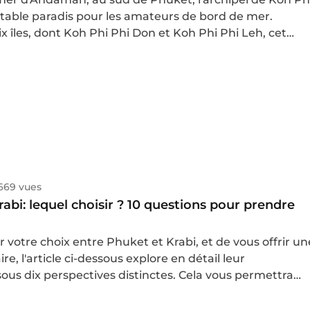
itable paradis pour les amateurs de bord de mer.
 îles, dont Koh Phi Phi Don et Koh Phi Phi Leh, cet
nte par ses plages de sable blanc immaculé, ses eaux
allines et ses falaises calcaires impressionnantes. Lors
 voyage en Thaïlande, début 2025, j'ai eu l'opportunité
te destination unique. Suivez-moi à travers ce récit
découvrir Koh Phi Phi, ses paysages à couper le souffle
conseils pratiques.
669 vues
abi: lequel choisir ? 10 questions pour prendre
er votre choix entre Phuket et Krabi, et de vous offrir un
ire, l'article ci-dessous explore en détail leur
ous dix perspectives distinctes. Cela vous permettra
re voyage avec une préparation adéquate, garantissant
érience enrichissante empreinte de sérénité.