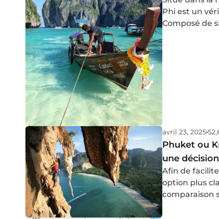
Phi est un vér
Composé de six
endroit encha
turquoise crist
de mon dernier
de visiter cet
détaillé pour 
ainsi que mes 
avril 23, 2025
52,
Phuket ou Kr
une décision
Afin de facilit
option plus cla
comparaison s
d'aborder vot
ainsi une exp