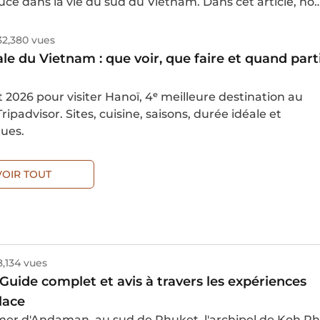
 la vie du sud du Vietnam. Dans cet article, nous
 les meilleures expériences à vivre et les conseils utile
aniser votre découverte du delta.
32,380 vues
ale du Vietnam : que voir, que faire et quand part
2026 pour visiter Hanoï, 4ᵉ meilleure destination au
ipadvisor. Sites, cuisine, saisons, durée idéale et
ques.
VOIR TOUT
8,134 vues
: Guide complet et avis à travers les expériences
lace
 mer d'Andaman, au sud de Phuket, l'archipel de Koh Ph