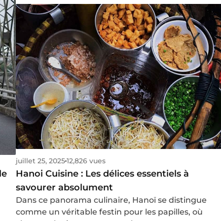
juillet 25, 2025
12,826 vues
le
Hanoi Cuisine : Les délices essentiels à
savourer absolument
,
Dans ce panorama culinaire, Hanoï se distingue
comme un véritable festin pour les papilles, où