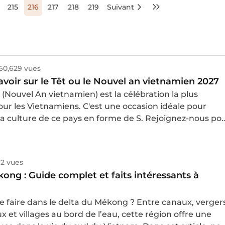
expérience mémorable.
215
216
217
218
219
Suivant
60,629 vues
savoir sur le Têt ou le Nouvel an vietnamien 2027
 (Nouvel An vietnamien) est la célébration la plus
pour les Vietnamiens. C'est une occasion idéale pour
la culture de ce pays en forme de S. Rejoignez-nous po
éléments essentiels à connaître pour le Têt 2027
12 vues
ong : Guide complet et faits intéressants à
e faire dans le delta du Mékong ? Entre canaux, vergers
 et villages au bord de l’eau, cette région offre une