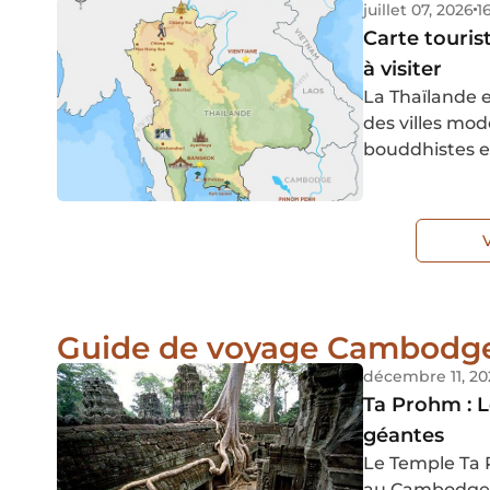
juillet 07, 2026
1
Carte touris
à visiter
La Thaïlande e
des villes mo
bouddhistes e
trouve égalem
paysages luxur
ruines antiqu
lagons bleus é
Guide de voyage Cambodg
décembre 11, 20
Ta Prohm : L
géantes
Le Temple Ta
au Cambodge, e