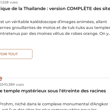
61,528 vues
tique de la Thaïlande : version COMPLÈTE des sit
st un véritable kaléidoscope d'images animées, allant
dernes grouillantes de motos et de tuk-tuks aux temple
ntretenus par des moines vêtus de robes orange. On y
ent des tribus montagnardes riches de leur culture, d
iants ponctués de villages agricoles traditionnels, des
es et des côtes magnifiques bordées de plages et de
VOIR TOUT
tincelants.
e
25
10,389 vues
e temple mystérieux sous l'étreinte des racines
 Prohm, niché dans le complexe monumental d'Angkor
st l’un des sites les plus remarquables pour les