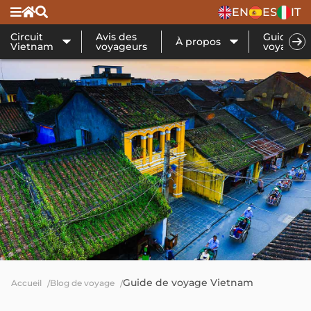
EN
ES
IT
Circuit
Avis des
Guide de
À propos
Vietnam
voyageurs
voyage
Guide de voyage Vietnam
Accueil
Blog de voyage