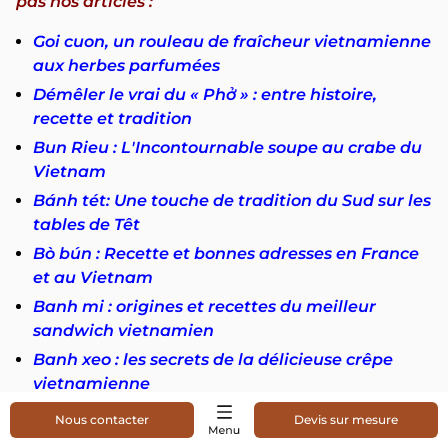
pas nos articles :
Goi cuon, un rouleau de fraîcheur vietnamienne
aux herbes parfumées
Démêler le vrai du « Phở » : entre histoire,
recette et tradition
Bun Rieu : L'Incontournable soupe au crabe du
Vietnam
Bánh tét: Une touche de tradition du Sud sur les
tables de Têt
Bò bún : Recette et bonnes adresses en France
et au Vietnam
Banh mi : origines et recettes du meilleur
sandwich vietnamien
Banh xeo : les secrets de la délicieuse crêpe
vietnamienne
Cơm Tấm : Du riz brisé au symbole culinaire du
Nous contacter
Devis sur mesure
Sud-Vietnam