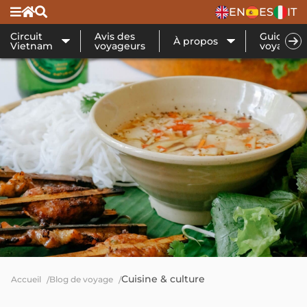
EN
ES
IT
Circuit
Avis des
Guide de
À propos
Vietnam
voyageurs
voyage
Cuisine & culture
Accueil
Blog de voyage